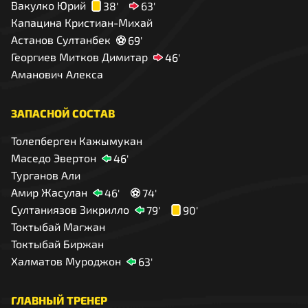
Вакулко Юрий
38'
63'
Капацина Кристиан-Михай
Астанов Султанбек
69'
Георгиев Митков Димитар
46'
Аманович Алекса
ЗАПАСНОЙ СОСТАВ
Толепберген Кажымукан
Маседо Эвертон
46'
Турганов Али
Амир Жасулан
46'
74'
Султаниязов Зикрилло
79'
90'
Токтыбай Магжан
Токтыбай Биржан
Халматов Муроджон
63'
ГЛАВНЫЙ ТРЕНЕР