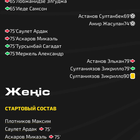
65'
Лобжанидзе Элгуджа
65'
Иеде Самсон
Астанов Султанбек
69'
Амир Жасулан
74'
75'
Саулет Ардак
75'
Аскаров Микаэль
75'
Турсынбай Сагадат
75'
Меркель Александр
Астанов Эльхан
79'
Султаниязов Зикрилло
79'
Султаниязов Зикрилло
90'
Жеңіс
СТАРТОВЫЙ СОСТАВ
Плотников Максим
Саулет Ардак
75'
Аскаров Микаэль
75'