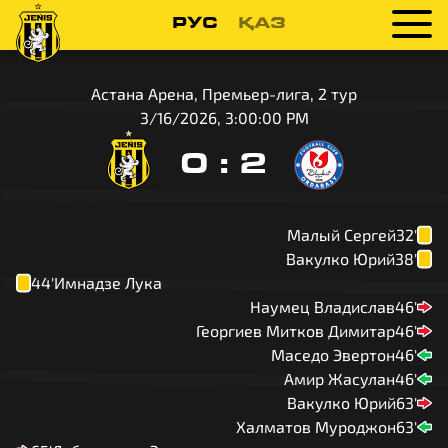
РУС
ҚАЗ
Астана Арена, Премьер-лига, 2 тур
3/16/2026, 3:00:00 PM
0
:
2
Малый Сергей
32'
Вакулко Юрий
38'
44'
Имнадзе Лука
Наумец Владислав
46'
Георгиев Митков Димитар
46'
Маседо Эвертон
46'
Амир Жасулан
46'
Вакулко Юрий
63'
Халматов Муроджон
63'