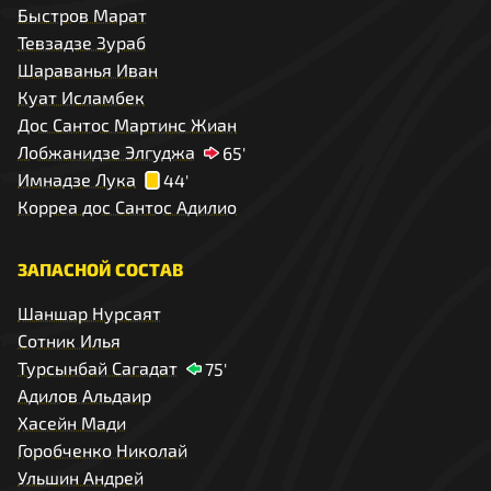
Быстров Марат
Тевзадзе Зураб
Шараванья Иван
Куат Исламбек
Дос Сантос Мартинс Жиан
Лобжанидзе Элгуджа
65'
Имнадзе Лука
44'
Корреа дос Сантос Адилио
ЗАПАСНОЙ СОСТАВ
Шаншар Нурсаят
Сотник Илья
Турсынбай Сагадат
75'
Адилов Альдаир
Хасейн Мади
Горобченко Николай
Ульшин Андрей