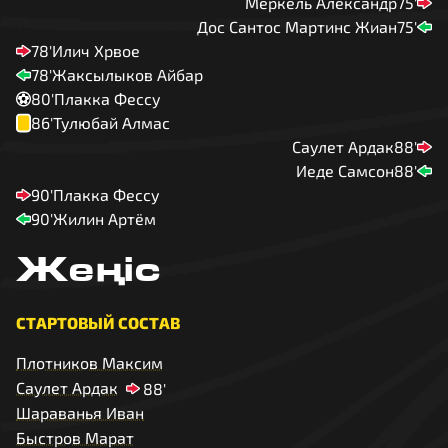
Меркель Александр
75'
Дос Сантос Мартинс Жиан
75'
78'
Илич Хрвое
78'
Жаксылыков Айбар
80'
Плакка Фессу
86'
Тулюбай Алмас
Саулет Ардак
88'
Иеде Самсон
88'
90'
Плакка Фессу
90'
Жилин Артём
Жеңіс
СТАРТОВЫЙ СОСТАВ
Плотников Максим
Саулет Ардак
88'
Шараванья Иван
Быстров Марат