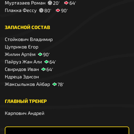
Муртазаев Роман
20'
64'
Плакка Фессу
80'
90'
ЗАПАСНОЙ СОСТАВ
Стойкович Владимир
Цуприков Егор
Жилин Артём
90'
Пайруз Жан Али
64'
Свиридов Иван
64'
Ндреца Эдисон
Жаксылыков Айбар
78'
ГЛАВНЫЙ ТРЕНЕР
Карпович Андрей