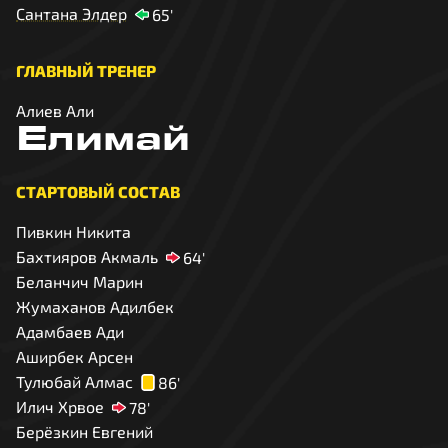
Сантана Элдер
65'
ГЛАВНЫЙ ТРЕНЕР
Алиев Али
Елимай
СТАРТОВЫЙ СОСТАВ
Пивкин Никита
Бахтияров Акмаль
64'
Беланчич Марин
Жумаханов Адилбек
Адамбаев Ади
Аширбек Арсен
Тулюбай Алмас
86'
Илич Хрвое
78'
Берёзкин Евгений