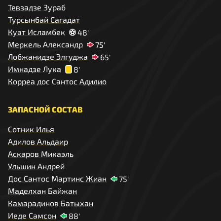
Тевзадзе Зураб
Турсынбай Сагадат
Куат Исламбек
48'
Меркель Александр
75'
Лобжанидзе Элгуджа
65'
Имнадзе Лука
8'
Корреа дос Сантос Адилио
ЗАПАСНОЙ СОСТАВ
Сотник Илья
Адилов Альдаир
Аскаров Микаэль
Ульшин Андрей
Дос Сантос Мартинс Жиан
75'
Маделхан Байжан
Камарадинов Батыхан
Иеде Самсон
88'