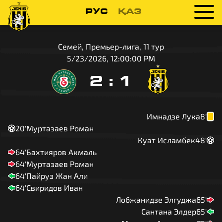
РУС
ҚАЗ
Семей, Премьер-лига, 11 тур
5/23/2026, 12:00:00 PM
2
:
1
Имнадзе Лука
8'
20'
Муртазаев Роман
Куат Исламбек
48'
64'
Бахтияров Акмаль
64'
Муртазаев Роман
64'
Пайруз Жан Али
64'
Свиридов Иван
Лобжанидзе Элгуджа
65'
Сантана Элдер
65'