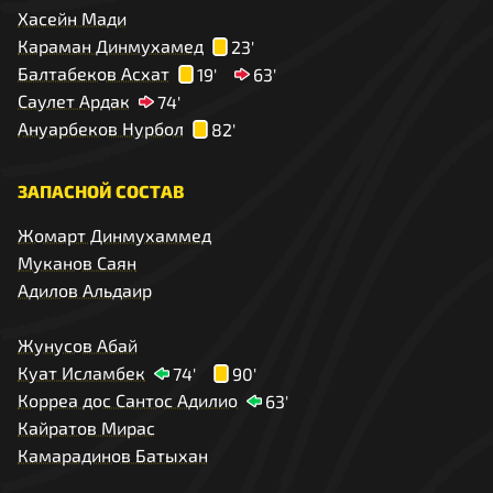
Хасейн Мади
Караман Динмухамед
23'
Балтабеков Асхат
19'
63'
Саулет Ардак
74'
Ануарбеков Нурбол
82'
ЗАПАСНОЙ СОСТАВ
Жомарт Динмухаммед
Муканов Саян
Адилов Альдаир
Жунусов Абай
Куат Исламбек
74'
90'
Корреа дос Сантос Адилио
63'
Кайратов Мирас
Камарадинов Батыхан