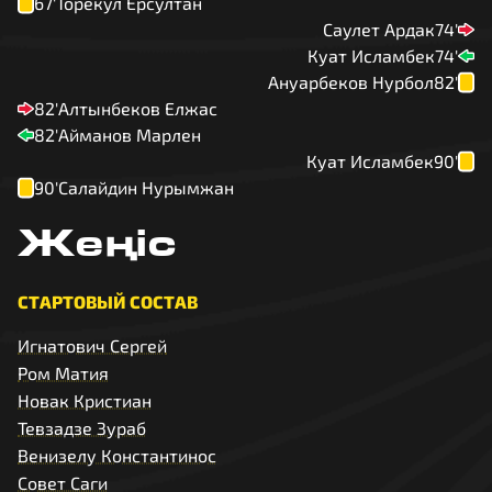
67'
Торекул Ерсултан
Саулет Ардак
74'
Куат Исламбек
74'
Ануарбеков Нурбол
82'
82'
Алтынбеков Елжас
82'
Айманов Марлен
Куат Исламбек
90'
90'
Салайдин Нурымжан
Жеңіс
СТАРТОВЫЙ СОСТАВ
Игнатович Сергей
Ром Матия
Новак Кристиан
Тевзадзе Зураб
Венизелу Константинос
Совет Саги