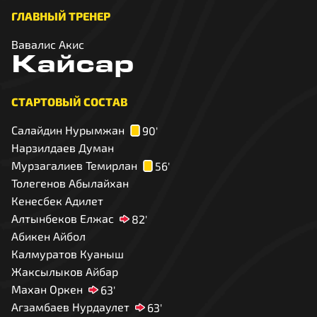
ГЛАВНЫЙ ТРЕНЕР
Вавалис Акис
Кайсар
СТАРТОВЫЙ СОСТАВ
Салайдин Нурымжан
90'
Нарзилдаев Думан
Мурзагалиев Темирлан
56'
Толегенов Абылайхан
Кенесбек Адилет
Алтынбеков Елжас
82'
Абикен Айбол
Калмуратов Куаныш
Жаксылыков Айбар
Махан Оркен
63'
Агзамбаев Нурдаулет
63'