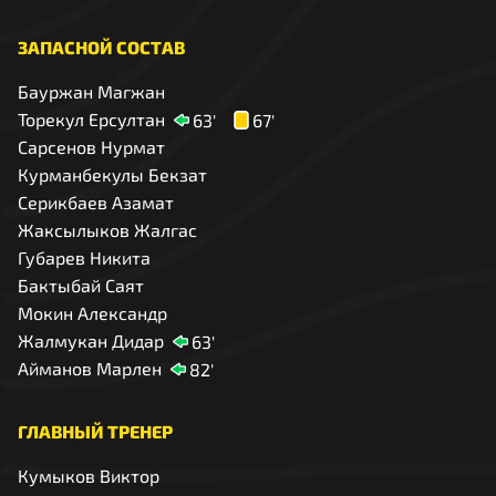
ЗАПАСНОЙ СОСТАВ
Бауржан Магжан
Торекул Ерсултан
63'
67'
Сарсенов Нурмат
Курманбекулы Бекзат
Серикбаев Азамат
Жаксылыков Жалгас
Губарев Никита
Бактыбай Саят
Мокин Александр
Жалмукан Дидар
63'
Айманов Марлен
82'
ГЛАВНЫЙ ТРЕНЕР
Кумыков Виктор