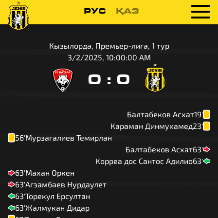
РУС
ҚАЗ
Кызылорда, Премьер-лига, 1 тур
3/2/2025, 10:00:00 AM
0
:
0
Балтабеков Асхат
19'
Караман Динмухамед
23'
56'
Мурзагалиев Темирлан
Балтабеков Асхат
63'
Корреа дос Сантос Адилио
63'
63'
Махан Оркен
63'
Агзамбаев Нурдаулет
63'
Торекул Ерсултан
63'
Жалмукан Дидар