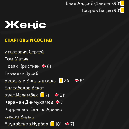
Влад Андрей-Даниель
90'
Каиров Багдат
90'
Жеңіс
СТАРТОВЫЙ СОСТАВ
Игнатович Сергей
Ром Матия
Новак Кристиан
61'
Тевзадзе Зураб
Венизелу Константинос
24'
81'
Балтабеков Асхат
Куат Исламбек
71'
81'
Караман Динмухамед
71'
Корреа дос Сантос Адилио
Саулет Ардак
Ануарбеков Нурбол
18'
71'