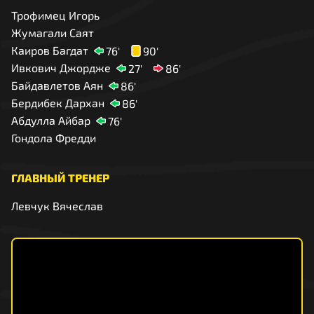
Трофимец Игорь
Жумагали Саят
Каиров Багдат
76'
90'
Ивкович Джордже
27'
86'
Байдавлетов Аян
86'
Бердибек Дархан
86'
Абдулла Айбар
76'
Гондола Фредди
ГЛАВНЫЙ ТРЕНЕР
Левчук Вячеслав