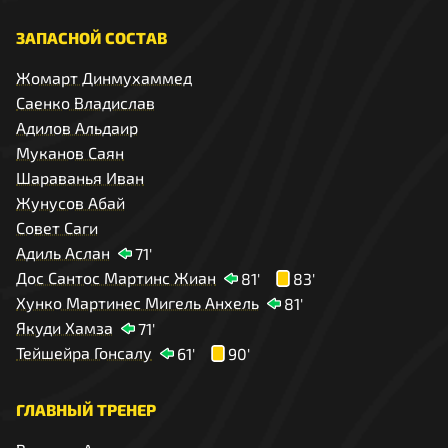
ЗАПАСНОЙ СОСТАВ
Жомарт Динмухаммед
Саенко Владислав
Адилов Альдаир
Муканов Саян
Шараванья Иван
Жунусов Абай
Совет Саги
Адиль Аслан
71'
Дос Сантос Мартинс Жиан
81'
83'
Хунко Мартинес Мигель Анхель
81'
Якуди Хамза
71'
Тейшейра Гонсалу
61'
90'
ГЛАВНЫЙ ТРЕНЕР