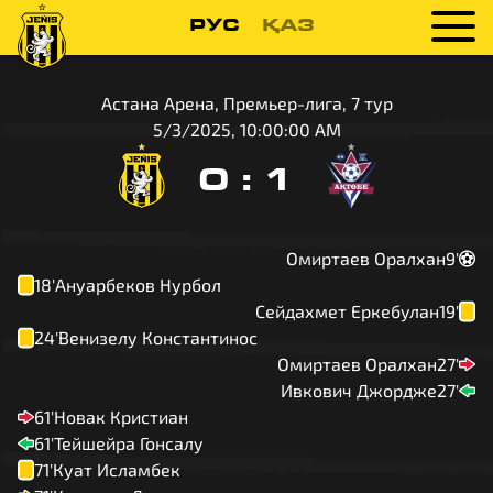
РУС
ҚАЗ
Астана Арена, Премьер-лига, 7 тур
5/3/2025, 10:00:00 AM
0
:
1
Омиртаев Оралхан
9'
18'
Ануарбеков Нурбол
Сейдахмет Еркебулан
19'
24'
Венизелу Константинос
Омиртаев Оралхан
27'
Ивкович Джордже
27'
61'
Новак Кристиан
61'
Тейшейра Гонсалу
71'
Куат Исламбек