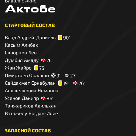
Вавалис Акис
Актобе
СТАРТОВЫЙ СОСТАВ
Влад Андрей-Даниель
90'
Касым Алибек
Скворцов Лев
Думбия Амаду
76'
Жан Жайро
75'
Омиртаев Оралхан
9'
27'
Сейдахмет Еркебулан
19'
76'
Анджелкович Неманья
Усенов Данияр
86'
Танжариков Адильхан
Вэтэжелу Богдан-Илие
ЗАПАСНОЙ СОСТАВ