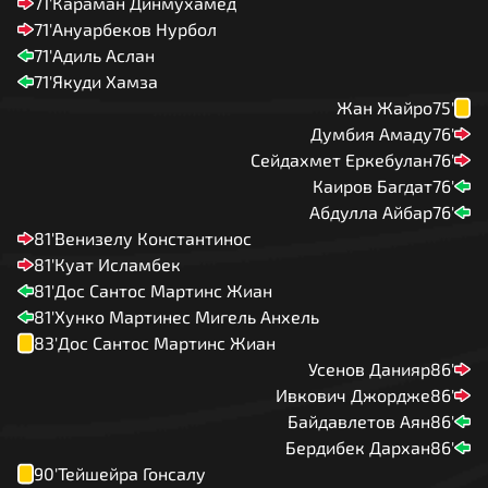
71'
Караман Динмухамед
71'
Ануарбеков Нурбол
71'
Адиль Аслан
71'
Якуди Хамза
Жан Жайро
75'
Думбия Амаду
76'
Сейдахмет Еркебулан
76'
Каиров Багдат
76'
Абдулла Айбар
76'
81'
Венизелу Константинос
81'
Куат Исламбек
81'
Дос Сантос Мартинс Жиан
81'
Хунко Мартинес Мигель Анхель
83'
Дос Сантос Мартинс Жиан
Усенов Данияр
86'
Ивкович Джордже
86'
Байдавлетов Аян
86'
Бердибек Дархан
86'
90'
Тейшейра Гонсалу