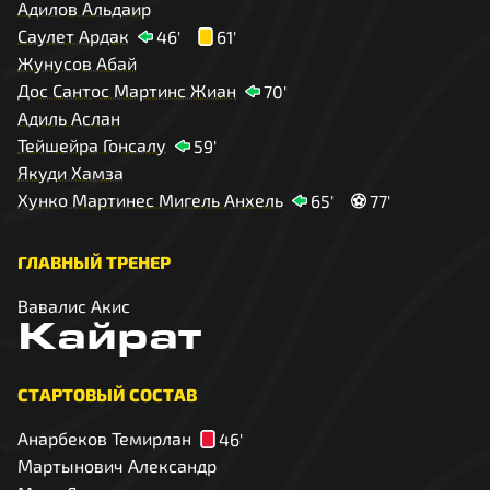
Адилов Альдаир
Саулет Ардак
46'
61'
Жунусов Абай
Дос Сантос Мартинс Жиан
70'
Адиль Аслан
Тейшейра Гонсалу
59'
Якуди Хамза
Хунко Мартинес Мигель Анхель
65'
77'
ГЛАВНЫЙ ТРЕНЕР
Вавалис Акис
Кайрат
СТАРТОВЫЙ СОСТАВ
Анарбеков Темирлан
46'
Мартынович Александр