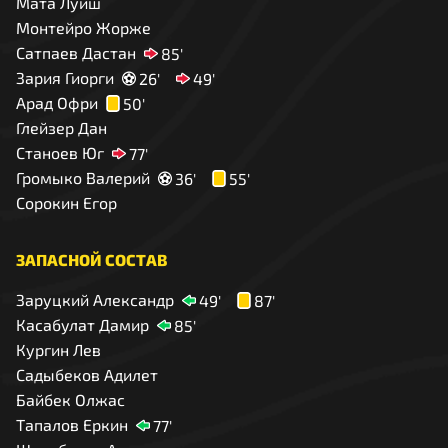
Мата Луиш
Монтейро Жорже
Сатпаев Дастан
85'
Зария Гиорги
26'
49'
Арад Офри
50'
Глейзер Дан
Станоев Юг
77'
Громыко Валерий
36'
55'
Сорокин Егор
ЗАПАСНОЙ СОСТАВ
Заруцкий Александр
49'
87'
Касабулат Дамир
85'
Кургин Лев
Садыбеков Адилет
Байбек Олжас
Тапалов Еркин
77'