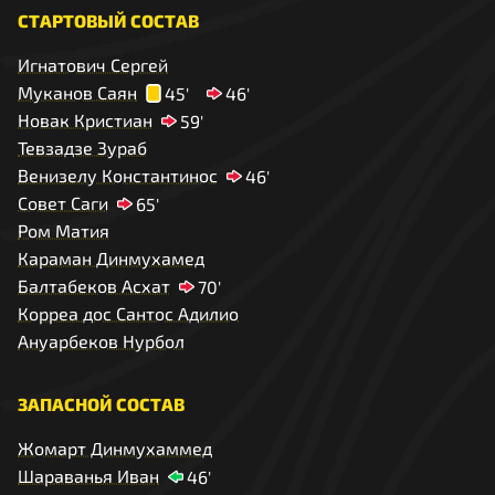
СТАРТОВЫЙ СОСТАВ
Игнатович Сергей
Муканов Саян
45'
46'
Новак Кристиан
59'
Тевзадзе Зураб
Венизелу Константинос
46'
Совет Саги
65'
Ром Матия
Караман Динмухамед
Балтабеков Асхат
70'
Корреа дос Сантос Адилио
Ануарбеков Нурбол
ЗАПАСНОЙ СОСТАВ
Жомарт Динмухаммед
Шараванья Иван
46'