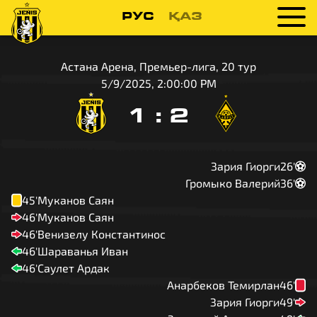
РУС
ҚАЗ
Астана Арена, Премьер-лига, 20 тур
5/9/2025, 2:00:00 PM
1
:
2
Зария Гиорги
26'
Громыко Валерий
36'
45'
Муканов Саян
46'
Муканов Саян
46'
Венизелу Константинос
46'
Шараванья Иван
46'
Саулет Ардак
Анарбеков Темирлан
46'
Зария Гиорги
49'