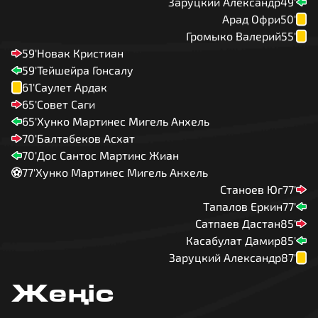
Заруцкий Александр
49'
Арад Офри
50'
Громыко Валерий
55'
59'
Новак Кристиан
59'
Тейшейра Гонсалу
61'
Саулет Ардак
65'
Совет Саги
65'
Хунко Мартинес Мигель Анхель
70'
Балтабеков Асхат
70'
Дос Сантос Мартинс Жиан
77'
Хунко Мартинес Мигель Анхель
Станоев Юг
77'
Тапалов Еркин
77'
Сатпаев Дастан
85'
Касабулат Дамир
85'
Заруцкий Александр
87'
Жеңіс