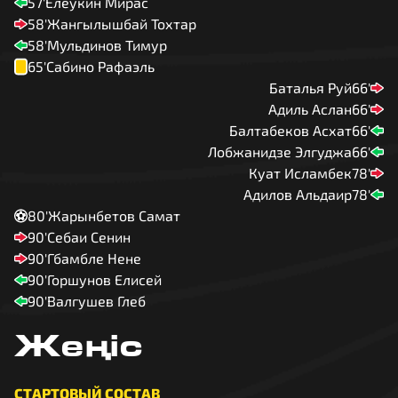
57'
Елеукин Мирас
58'
Жангылышбай Тохтар
58'
Мульдинов Тимур
65'
Сабино Рафаэль
Баталья Руй
66'
Адиль Аслан
66'
Балтабеков Асхат
66'
Лобжанидзе Элгуджа
66'
Куат Исламбек
78'
Адилов Альдаир
78'
80'
Жарынбетов Самат
90'
Себаи Сенин
90'
Гбамбле Нене
90'
Горшунов Елисей
90'
Валгушев Глеб
Жеңіс
СТАРТОВЫЙ СОСТАВ