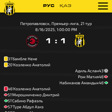
РУС
ҚАЗ
Петропавловск, Премьер-лига, 21 тур
8/16/2025, 1:00:00 PM
1
:
1
3'
Гбамбле Нене
20'
Козленко Анатолий
Адиль Аслан
43'
Ром Матия
46'
Набиханов Амандык
46'
46'
Козленко Анатолий
51'
Мирошниченко Дмитрий
51'
Сабино Рафаэль
57'
Туре Абдул Азиз