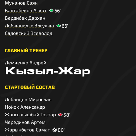
Муканов Саян
Балтабеков Асхат
66'
Бердибек Дархан
Лобжанидзе Элгуджа
66'
Садовский Всеволод
ГЛАВНЫЙ ТРЕНЕР
Демченко Андрей
Кызыл-Жар
СТАРТОВЫЙ СОСТАВ
Лобанцев Мирослав
Нойок Александр
Жангылышбай Тохтар
58'
Черединов Артём
Жарынбетов Самат
80'