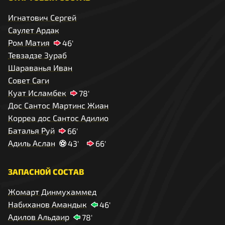
Игнатович Сергей
Саулет Ардак
Ром Матия
46'
Тевзадзе Зураб
Шараванья Иван
Совет Саги
Куат Исламбек
78'
Дос Сантос Мартинс Жиан
Корреа дос Сантос Адилио
Баталья Руй
66'
Адиль Аслан
43'
66'
ЗАПАСНОЙ СОСТАВ
Жомарт Динмухаммед
Набиханов Амандык
46'
Адилов Альдаир
78'