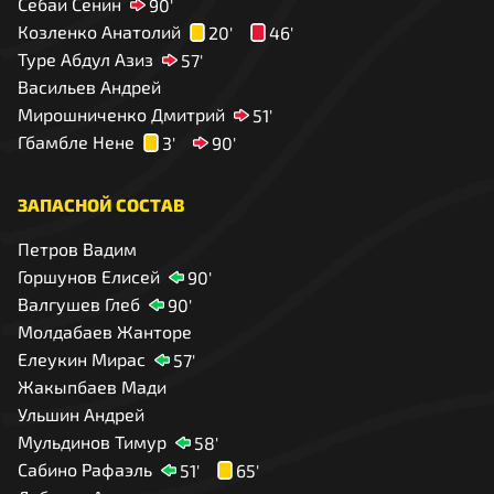
Себаи Сенин
90'
Козленко Анатолий
20'
46'
Туре Абдул Азиз
57'
Васильев Андрей
Мирошниченко Дмитрий
51'
Гбамбле Нене
3'
90'
ЗАПАСНОЙ СОСТАВ
Петров Вадим
Горшунов Елисей
90'
Валгушев Глеб
90'
Молдабаев Жанторе
Елеукин Мирас
57'
Жакыпбаев Мади
Ульшин Андрей
Мульдинов Тимур
58'
Сабино Рафаэль
51'
65'